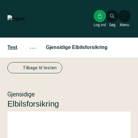
Gå
til
hovedindhold
Log ind
Søg
Menu
Test
···
Gjensidige Elbilsforsikring
Tilbage til testen
Gjensidige
Elbilsforsikring