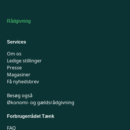
7741 7741
Kontakt medlemsservice
Rådgivning
For medlemmer: 7741 7777
Man-fredag 9-15
Services
Om os
Ledige stillinger
Presse
Magasiner
Få nyhedsbrev
Besøg også
Økonomi- og gældsrådgivning
Forbrugerrådet Tænk
FAQ