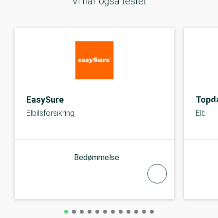
Vi har også testet
EasySure
Topd
Elbilsforsikring
Elbilsf
Bedømmelse