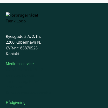
Ryesgade 3 A, 2. th.
2200 København N.
CVR-nr: 63870528
Kontakt
Medlemsservice
Man-tirsdag: kl. 9-12
Onsdag: Lukket
Tors-fredag: kl. 9-12
7741 7741
Kontakt medlemsservice
Rådgivning