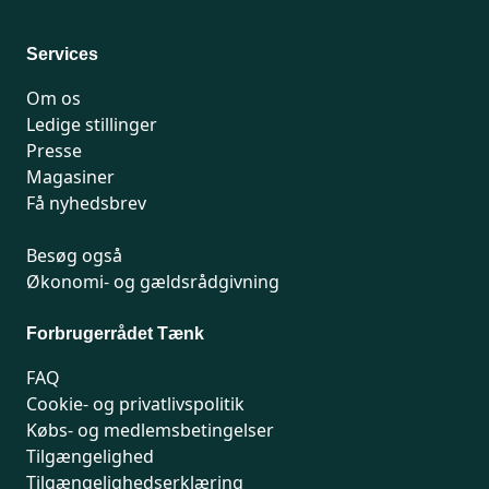
For medlemmer: 7741 7777
Man-fredag 9-15
Services
Om os
Ledige stillinger
Presse
Magasiner
Få nyhedsbrev
Besøg også
Økonomi- og gældsrådgivning
Forbrugerrådet Tænk
FAQ
Cookie- og privatlivspolitik
Købs- og medlemsbetingelser
Tilgængelighed
Tilgængelighedserklæring