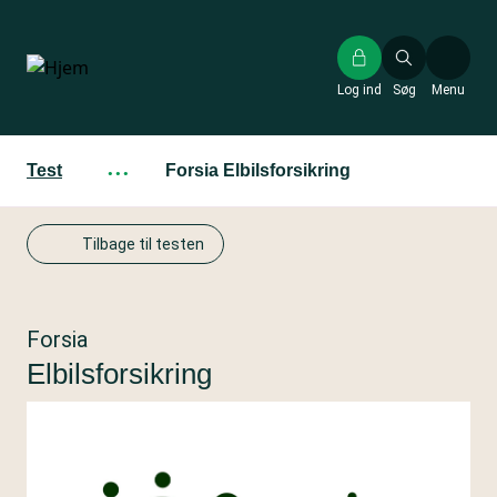
Gå
til
hovedindhold
Log ind
Søg
Menu
Test
···
Forsia Elbilsforsikring
Tilbage til testen
Forsia
Elbilsforsikring