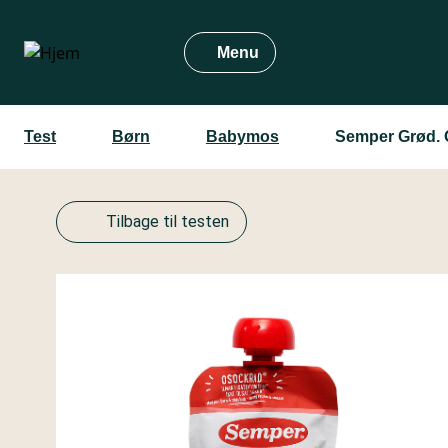
Gå
til
Menu
hovedindhold
Test
Børn
Babymos
Semper Grød. 
Tilbage til testen