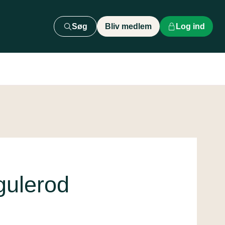
Søg
Bliv medlem
Log ind
gulerod