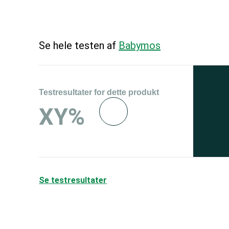
Se hele testen af
Babymos
Testresultater for dette produkt
Se 
XY%
og 
150
Se testresultater