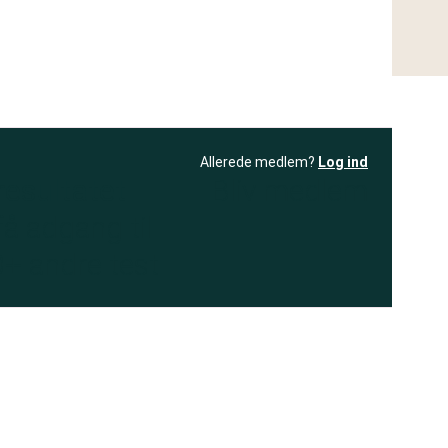
Allerede medlem?
Log ind
resultatet
Bliv medlem
få adgang til
+ andre test