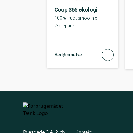
Coop 365 økologi
100% frugt smoothie
Æblepuré
Bedømmelse
Ryesgade 3 A, 2. th.
Kontakt