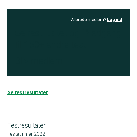
Allerede medlem?
Log ind
Se resultatet
og få adgang
til 150+ andre test
Bliv medlem
Se testresultater
Testresultater
Testet i
mar 2022