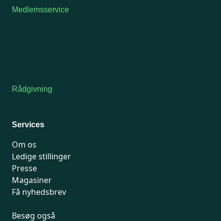
Medlemsservice
Man-tirsdag: kl. 9-12
Onsdag: Lukket
Tors-fredag: kl. 9-12
7741 7741
Kontakt medlemsservice
Rådgivning
For medlemmer: 7741 7777
Man-fredag 9-15
Services
Om os
Ledige stillinger
Presse
Magasiner
Få nyhedsbrev
Besøg også