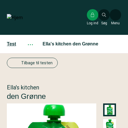
Gå
til
hovedindhold
Log ind
Søg
Menu
Test
···
Ella's kitchen den Grønne
Tilbage til testen
Ella's kitchen
den Grønne