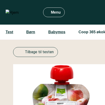
Gå
til
Menu
hovedindhold
Test
Børn
Babymos
Coop 365 økol
Tilbage til testen