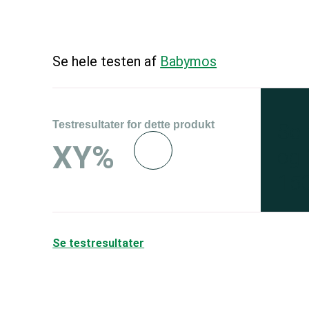
Se hele testen af
Babymos
Testresultater for dette produkt
Se 
XY%
og 
150
Se testresultater