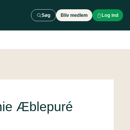
Søg
Bliv medlem
Log ind
hie Æblepuré