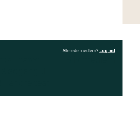
Allerede medlem?
Log ind
resultatet
Bliv medlem
få adgang til
+ andre test