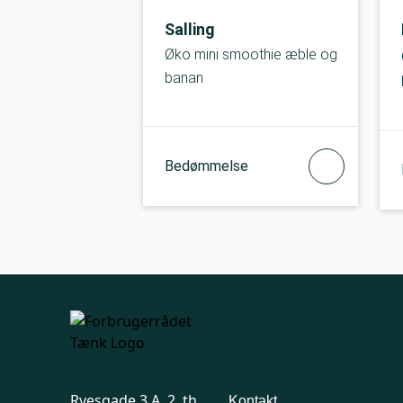
Salling
Øko mini smoothie æble og
banan
Bedømmelse
Ryesgade 3 A, 2. th.
Kontakt