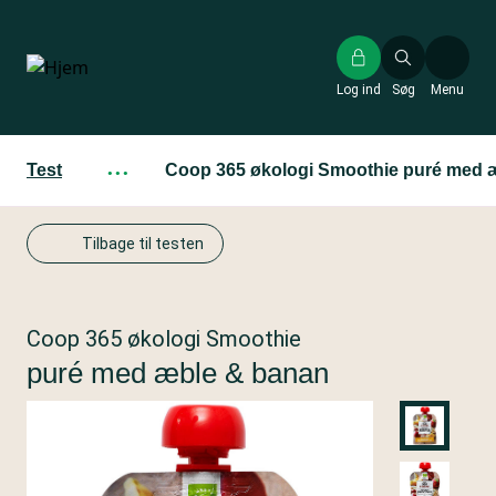
Gå
til
hovedindhold
Log ind
Søg
Menu
Test
···
Coop 365 økologi Smoothie puré med 
Tilbage til testen
Coop 365 økologi Smoothie
puré med æble & banan