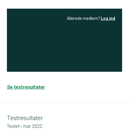
Allerede medlem?
Log ind
Se resultatet
og få adgang
til 150+ andre test
Bliv medlem
Se testresultater
Testresultater
Testet i
mar 2022