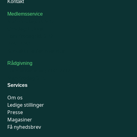
Kontakt
Medlemsservice
Man-tirsdag: kl. 9-12
Onsdag: Lukket
Tors-fredag: kl. 9-12
7741 7741
Kontakt medlemsservice
Rådgivning
For medlemmer: 7741 7777
Man-fredag 9-15
Services
Om os
Ledige stillinger
Presse
Magasiner
Få nyhedsbrev