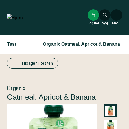
Gå
til
hovedindhold
Log ind
Søg
Menu
Test
···
Organix Oatmeal, Apricot & Banana
Tilbage til testen
Organix
Oatmeal, Apricot & Banana