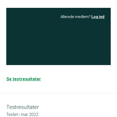
Allerede medlem?
Log ind
Se resultatet
og få adgang
til 150+ andre test
Bliv medlem
Se testresultater
Testresultater
Testet i
mar 2022