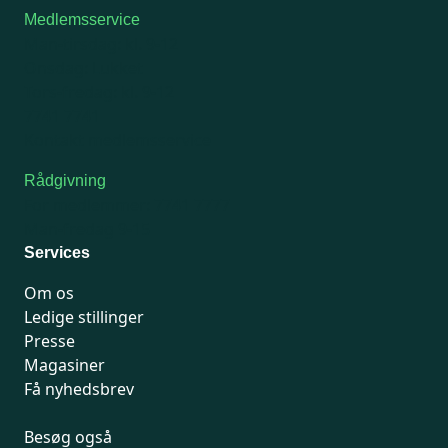
Medlemsservice
Man-tirsdag: kl. 9-12
Onsdag: Lukket
Tors-fredag: kl. 9-12
7741 7741
Kontakt medlemsservice
Rådgivning
For medlemmer: 7741 7777
Man-fredag 9-15
Services
Om os
Ledige stillinger
Presse
Magasiner
Få nyhedsbrev
Besøg også