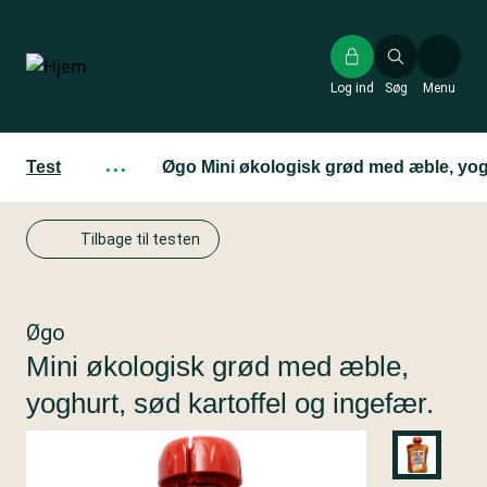
Gå
til
hovedindhold
Log ind
Søg
Menu
Test
···
Øgo Mini økologisk grød med æble, yogh
Tilbage til testen
Øgo
Mini økologisk grød med æble,
yoghurt, sød kartoffel og ingefær.