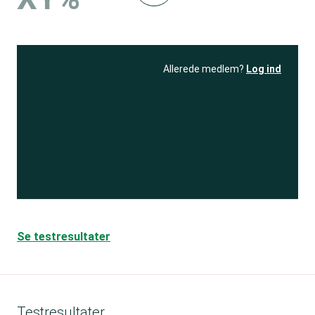
Allerede medlem?
Log ind
Se resultatet
og få adgang
til 150+ andre test
Bliv medlem
Se testresultater
Testresultater