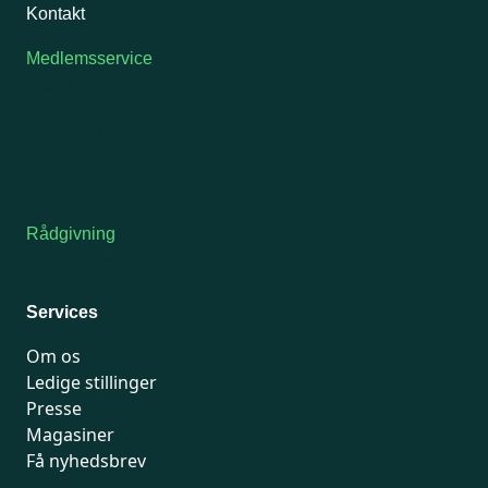
Kontakt
Medlemsservice
Man-tirsdag: kl. 9-12
Onsdag: Lukket
Tors-fredag: kl. 9-12
7741 7741
Kontakt medlemsservice
Rådgivning
For medlemmer: 7741 7777
Man-fredag 9-15
Services
Om os
Ledige stillinger
Presse
Magasiner
Få nyhedsbrev