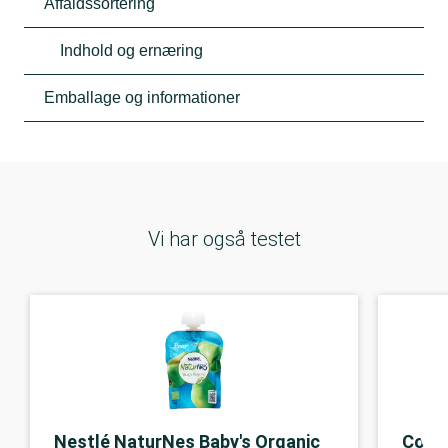
Affaldssortering
Indhold og ernæring
Emballage og informationer
Vi har også testet
Nestlé NaturNes Baby's Organic
Coop 