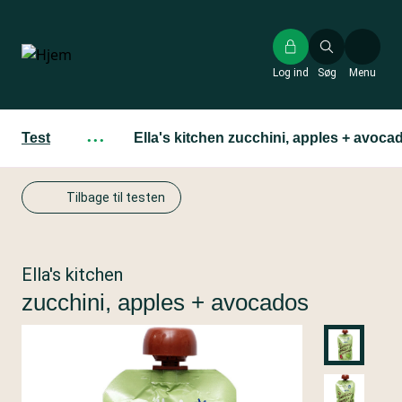
Gå
til
hovedindhold
Log ind
Søg
Menu
Test
···
Ella's kitchen zucchini, apples + avoca
Tilbage til testen
Ella's kitchen
zucchini, apples + avocados