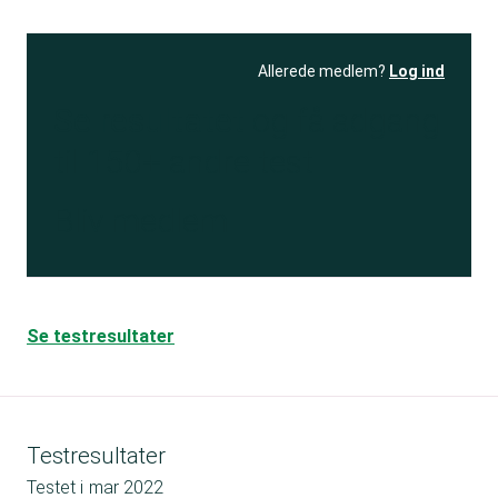
Allerede medlem?
Log ind
Se resultatet
og få adgang
til 150+ andre test
Bliv medlem
Se testresultater
Testresultater
Testet i
mar 2022