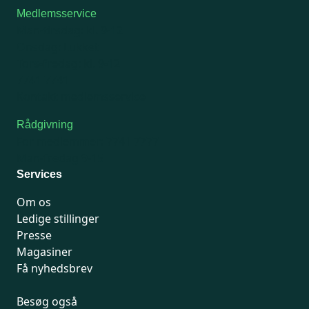
Medlemsservice
Man-tirsdag: kl. 9-12
Onsdag: Lukket
Tors-fredag: kl. 9-12
7741 7741
Kontakt medlemsservice
Rådgivning
For medlemmer: 7741 7777
Man-fredag 9-15
Services
Om os
Ledige stillinger
Presse
Magasiner
Få nyhedsbrev
Besøg også