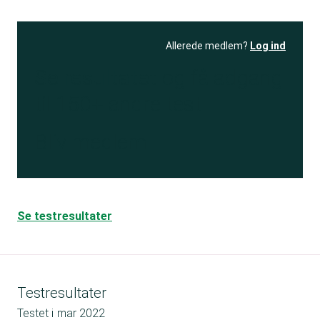
Allerede medlem?
Log ind
Se resultatet
og få adgang
til 150+ andre test
Bliv medlem
Se testresultater
Testresultater
Testet i
mar 2022