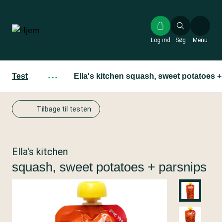
Gå
til
hovedindhold
Log ind
Søg
Menu
Test
···
Ella's kitchen squash, sweet potatoes 
Tilbage til testen
Ella's kitchen
squash, sweet potatoes + parsnips