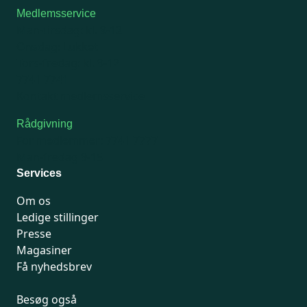
Medlemsservice
Man-tirsdag: kl. 9-12
Onsdag: Lukket
Tors-fredag: kl. 9-12
7741 7741
Kontakt medlemsservice
Rådgivning
For medlemmer: 7741 7777
Man-fredag 9-15
Services
Om os
Ledige stillinger
Presse
Magasiner
Få nyhedsbrev
Besøg også