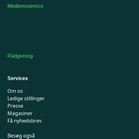
Medlemsservice
Man-tirsdag: kl. 9-12
Onsdag: Lukket
Tors-fredag: kl. 9-12
7741 7741
Kontakt medlemsservice
Rådgivning
For medlemmer: 7741 7777
Man-fredag 9-15
Services
Om os
Ledige stillinger
Presse
Magasiner
Få nyhedsbrev
Besøg også