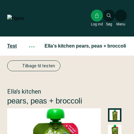
Gå
til
hovedindhold
Log ind
Søg
Menu
Test
···
Ella's kitchen pears, peas + broccoli
Tilbage til testen
Ella's kitchen
pears, peas + broccoli