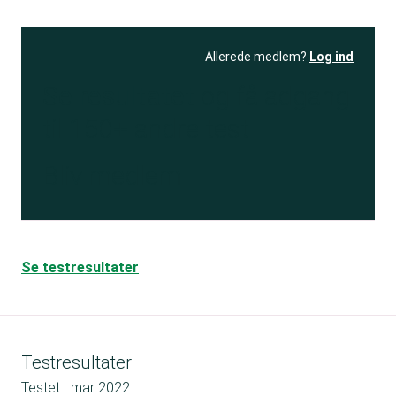
Allerede medlem?
Log ind
Se resultatet
og få adgang
til 150+ andre test
Bliv medlem
Se testresultater
Testresultater
Testet i
mar 2022