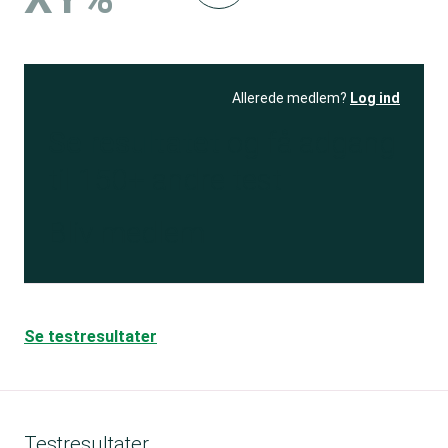
Allerede medlem?
Log ind
Se resultatet
og få adgang
til 150+ andre test
Bliv medlem
Se testresultater
Testresultater