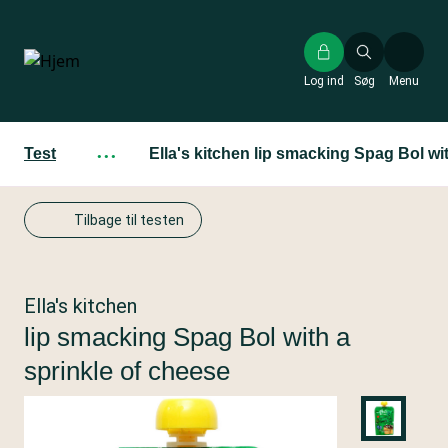
Gå
til
hovedindhold
Log ind
Søg
Menu
Test
···
Ella's kitchen lip smacking Spag Bol wi
Tilbage til testen
Ella's kitchen
lip smacking Spag Bol with a
sprinkle of cheese