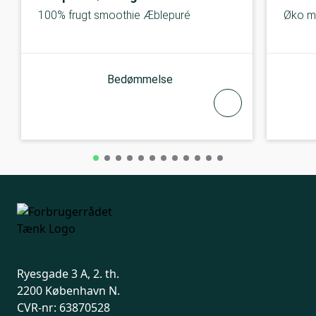
100% frugt smoothie Æblepuré
Øko m
Bedømmelse
Ryesgade 3 A, 2. th.
2200 København N.
CVR-nr: 63870528