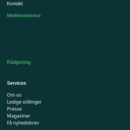
Kontakt
Medlemsservice
Man-tirsdag: kl. 9-12
Onsdag: Lukket
Tors-fredag: kl. 9-12
7741 7741
Kontakt medlemsservice
Rådgivning
For medlemmer: 7741 7777
Man-fredag 9-15
Services
Om os
Ledige stillinger
Presse
Magasiner
Få nyhedsbrev