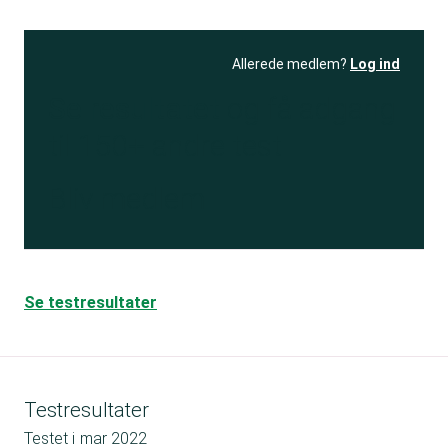
Allerede medlem?
Log ind
Se resultatet
og få adgang
til 150+ andre test
Bliv medlem
Se testresultater
Testresultater
Testet i
mar 2022