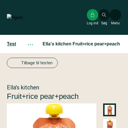
Gå
til
hovedindhold
Log ind
Søg
Menu
Test
···
Ella's kitchen Fruit+rice pear+peach
Tilbage til testen
Ella's kitchen
Fruit+rice pear+peach