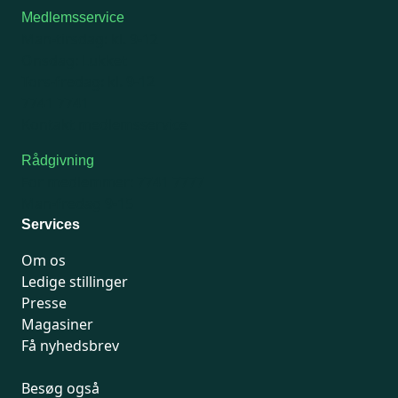
Medlemsservice
Man-tirsdag: kl. 9-12
Onsdag: Lukket
Tors-fredag: kl. 9-12
7741 7741
Kontakt medlemsservice
Rådgivning
For medlemmer: 7741 7777
Man-fredag 9-15
Services
Om os
Ledige stillinger
Presse
Magasiner
Få nyhedsbrev
Besøg også