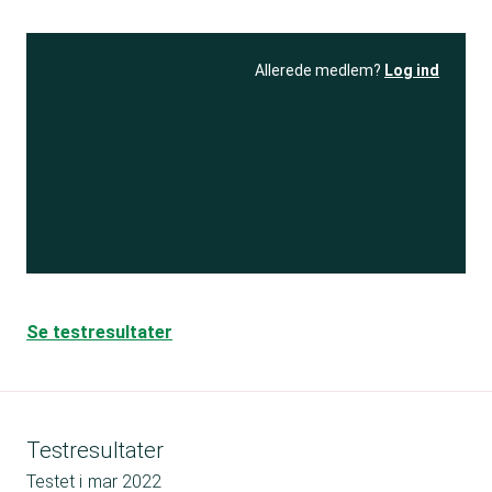
Allerede medlem?
Log ind
Se resultatet
og få adgang
til 150+ andre test
Bliv medlem
Se testresultater
Testresultater
Testet i
mar 2022