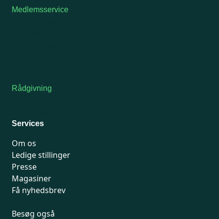
Medlemsservice
Man-tirsdag: kl. 9-12
Onsdag: Lukket
Tors-fredag: kl. 9-12
7741 7741
Kontakt medlemsservice
Rådgivning
For medlemmer: 7741 7777
Man-fredag 9-15
Services
Om os
Ledige stillinger
Presse
Magasiner
Få nyhedsbrev
Besøg også