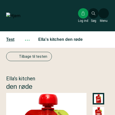
Gå
til
hovedindhold
Log ind
Søg
Menu
Test
···
Ella's kitchen den røde
Tilbage til testen
Ella's kitchen
den røde