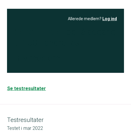
Allerede medlem?
Log ind
Se resultatet
og få adgang
til 150+ andre test
Bliv medlem
Se testresultater
Testresultater
Testet i
mar 2022