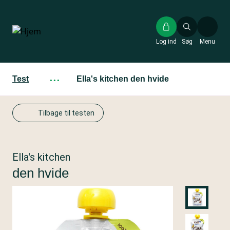
Gå
til
hovedindhold
Log ind
Søg
Menu
Test
···
Ella's kitchen den hvide
Tilbage til testen
Ella's kitchen
den hvide