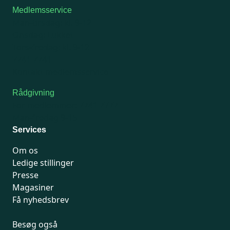
Medlemsservice
Man-tirsdag: kl. 9-12
Onsdag: Lukket
Tors-fredag: kl. 9-12
7741 7741
Kontakt medlemsservice
Rådgivning
For medlemmer: 7741 7777
Man-fredag 9-15
Services
Om os
Ledige stillinger
Presse
Magasiner
Få nyhedsbrev
Besøg også