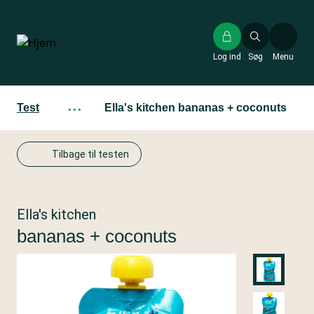
Gå
til
hovedindhold
Log ind
Søg
Menu
Test
···
Ella's kitchen bananas + coconuts
Tilbage til testen
Ella's kitchen
bananas + coconuts