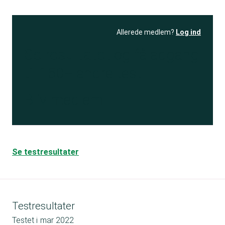
Allerede medlem?
Log ind
Se resultatet
og få adgang
til 150+ andre test
Bliv medlem
Se testresultater
Testresultater
Testet i
mar 2022