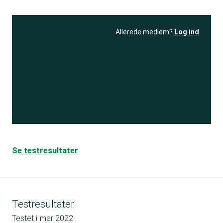
Allerede medlem?
Log ind
Se resultatet
og få adgang
til 150+ andre test
Bliv medlem
Se testresultater
Testresultater
Testet i
mar 2022