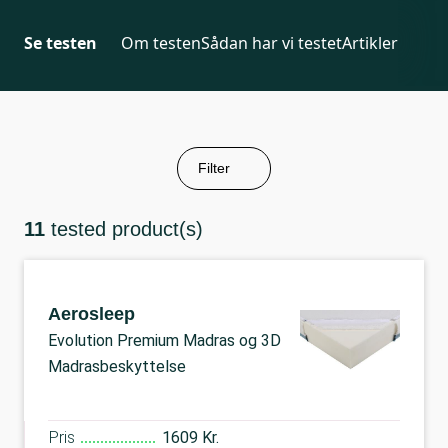
Se testen
Om testen
Sådan har vi testet
Artikler
Filter
11
tested product(s)
Aerosleep
Evolution Premium Madras og 3D
Madrasbeskyttelse
Pris
1609 Kr.