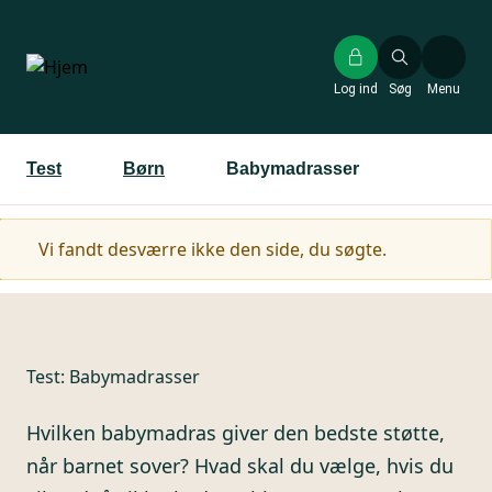
Gå
til
hovedindhold
Log ind
Søg
Menu
Test
Børn
Babymadrasser
Advarselsmeddelelse
Vi fandt desværre ikke den side, du søgte.
Test:
Babymadrasser
Hvilken babymadras giver den bedste støtte,
når barnet sover? Hvad skal du vælge, hvis du