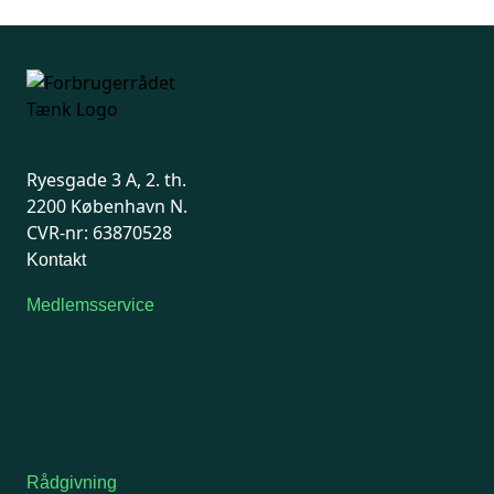
Ryesgade 3 A, 2. th.
2200 København N.
CVR-nr: 63870528
Kontakt
Medlemsservice
Man-tirsdag: kl. 9-12
Onsdag: Lukket
Tors-fredag: kl. 9-12
7741 7741
Kontakt medlemsservice
Rådgivning