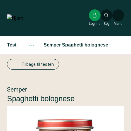
Gå
til
hovedindhold
Log ind
Søg
Menu
Test
···
Semper Spaghetti bolognese
Tilbage til testen
Semper
Spaghetti bolognese