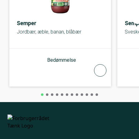
Semper
Semp
Jordbær, æble, banan, blåbær
Svesk
Bedømmelse