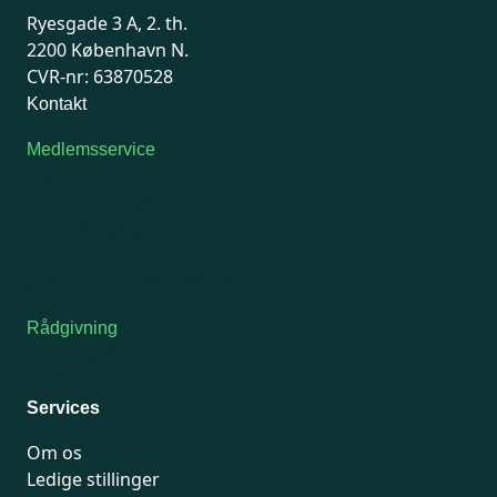
Ryesgade 3 A, 2. th.
2200 København N.
CVR-nr: 63870528
Kontakt
Medlemsservice
Man-tirsdag: kl. 9-12
Onsdag: Lukket
Tors-fredag: kl. 9-12
7741 7741
Kontakt medlemsservice
Rådgivning
For medlemmer: 7741 7777
Man-fredag 9-15
Services
Om os
Ledige stillinger