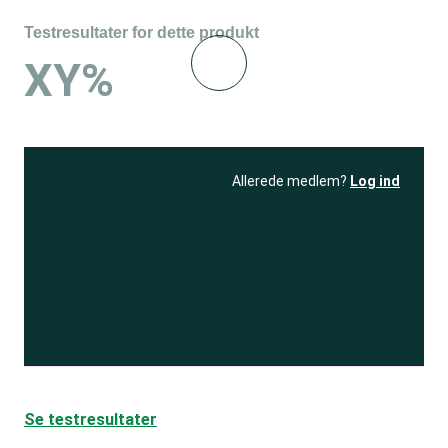
Testresultater for dette produkt
XY%
Allerede medlem?
Log ind
Se resultatet
og få adgang
til 150+ andre test
Bliv medlem
Se testresultater