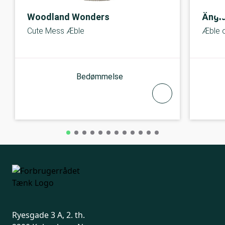
Woodland Wonders
Ängl
Cute Mess Æble
Æble 
Bedømmelse
Ryesgade 3 A, 2. th.