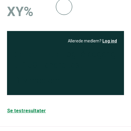
XY%
Allerede medlem?
Log ind
Se resultatet
og få adgang
til 150+ andre test
Bliv medlem
Se testresultater