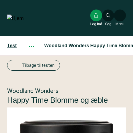
Gå
til
hovedindhold
Log ind
Søg
Menu
Test
···
Woodland Wonders Happy Time Blomm
Tilbage til testen
Woodland Wonders
Happy Time Blomme og æble