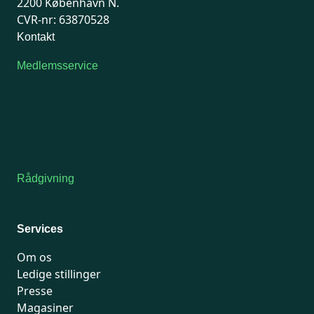
2200 København N.
CVR-nr: 63870528
Kontakt
Medlemsservice
Man-tirsdag: kl. 9-12
Onsdag: Lukket
Tors-fredag: kl. 9-12
7741 7741
Kontakt medlemsservice
Rådgivning
For medlemmer: 7741 7777
Man-fredag 9-15
Services
Om os
Ledige stillinger
Presse
Magasiner