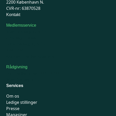
2200 København N.
CVR-nr: 63870528
Kontakt
Medlemsservice
Man-tirsdag: kl. 9-12
Onsdag: Lukket
Tors-fredag: kl. 9-12
7741 7741
Kontakt medlemsservice
Rådgivning
For medlemmer: 7741 7777
Man-fredag 9-15
Services
Om os
Ledige stillinger
Presse
Magasiner