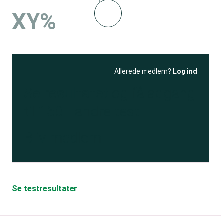
XY%
Allerede medlem?
Log ind
Se resultatet
og få adgang
til 150+ andre test
Bliv medlem
Se testresultater