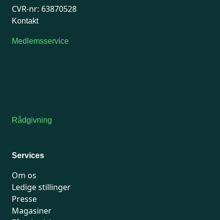
CVR-nr: 63870528
Kontakt
Medlemsservice
Man-tirsdag: kl. 9-12
Onsdag: Lukket
Tors-fredag: kl. 9-12
7741 7741
Kontakt medlemsservice
Rådgivning
For medlemmer: 7741 7777
Man-fredag 9-15
Services
Om os
Ledige stillinger
Presse
Magasiner