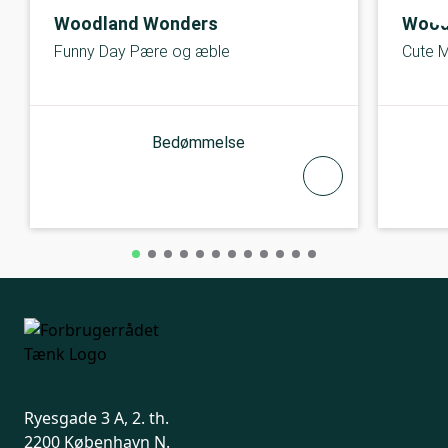
Woodland Wonders
Wood
Funny Day Pære og æble
Cute 
Bedømmelse
Ryesgade 3 A, 2. th.
2200 København N.