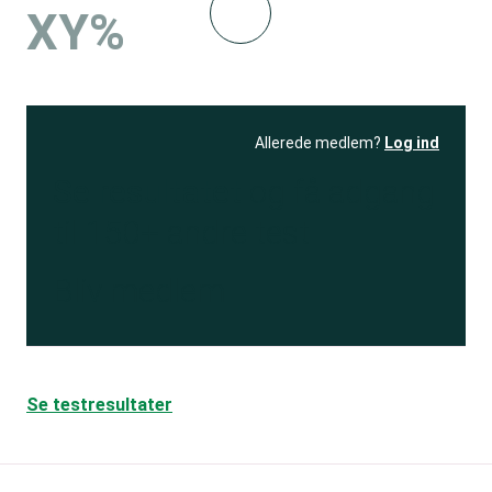
XY%
Allerede medlem?
Log ind
Se resultatet
og få adgang
til 150+ andre test
Bliv medlem
Se testresultater