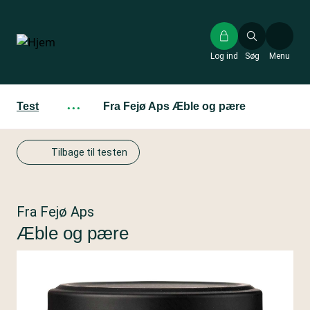
Gå
til
hovedindhold
Log ind
Søg
Menu
Test
···
Fra Fejø Aps Æble og pære
Tilbage til testen
Fra Fejø Aps
Æble og pære