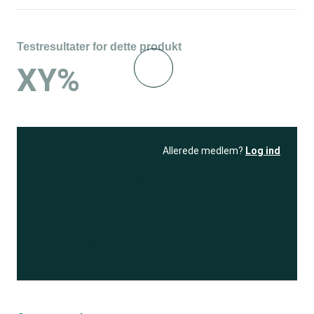
Testresultater for dette produkt
XY%
Allerede medlem?
Log ind
Se resultatet
og få adgang
til 150+ andre test
Bliv medlem