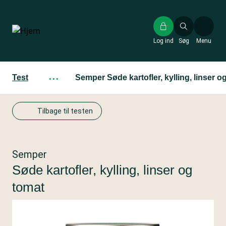
Gå
til
hovedindhold
Log ind
Søg
Menu
Test
···
Semper Søde kartofler, kylling, linser o
Tilbage til testen
Semper
Søde kartofler, kylling, linser og
tomat