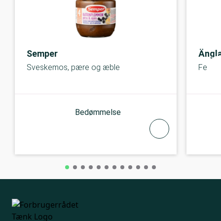
Semper
Ängl
Sveskemos, pære og æble
Ferske
Bedømmelse