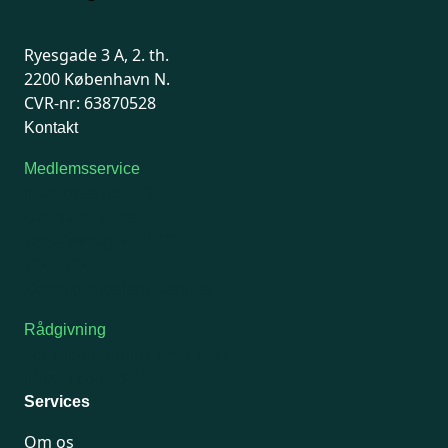
Ryesgade 3 A, 2. th.
2200 København N.
CVR-nr: 63870528
Kontakt
Medlemsservice
Man-tirsdag: kl. 9-12
Onsdag: Lukket
Tors-fredag: kl. 9-12
7741 7741
Kontakt medlemsservice
Rådgivning
For medlemmer: 7741 7777
Man-fredag 9-15
Services
Om os