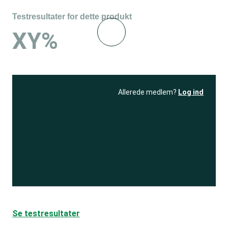
Testresultater for dette produkt
XY%
Allerede medlem?
Log ind
Se resultatet
og få adgang
til 150+ andre test
Bliv medlem
Se testresultater