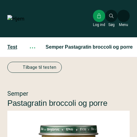
Gå
til
hovedindhold
Log ind
Søg
Menu
Test
···
Semper Pastagratin broccoli og porre
Tilbage til testen
Semper
Pastagratin broccoli og porre