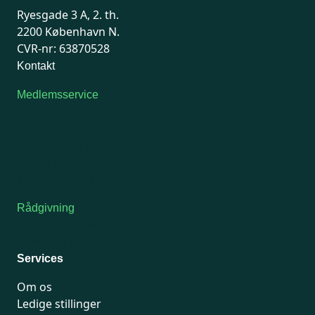
Ryesgade 3 A, 2. th.
2200 København N.
CVR-nr: 63870528
Kontakt
Medlemsservice
Man-tirsdag: kl. 9-12
Onsdag: Lukket
Tors-fredag: kl. 9-12
7741 7741
Kontakt medlemsservice
Rådgivning
For medlemmer: 7741 7777
Man-fredag 9-15
Services
Om os
Ledige stillinger