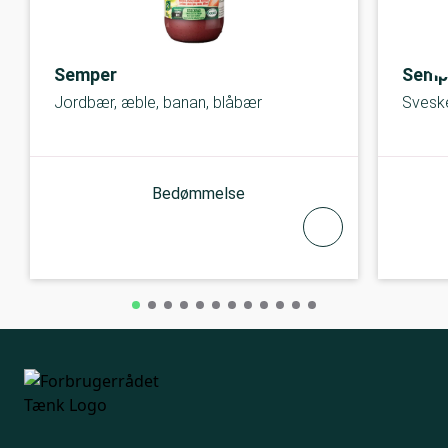
Semper
Semp
Jordbær, æble, banan, blåbær
Svesk
Bedømmelse