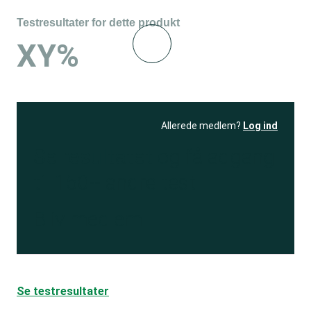
Testresultater for dette produkt
XY%
Allerede medlem?
Log ind
Se resultatet
og få adgang
til 150+ andre test
Bliv medlem
Se testresultater