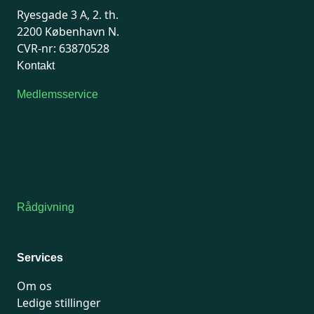
Ryesgade 3 A, 2. th.
2200 København N.
CVR-nr: 63870528
Kontakt
Medlemsservice
Man-tirsdag: kl. 9-12
Onsdag: Lukket
Tors-fredag: kl. 9-12
7741 7741
Kontakt medlemsservice
Rådgivning
For medlemmer: 7741 7777
Man-fredag 9-15
Services
Om os
Ledige stillinger