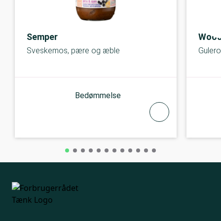
Semper
Wood
Sveskemos, pære og æble
Guler
Bedømmelse