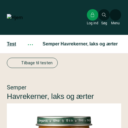
Gå
til
hovedindhold
Log ind
Søg
Menu
Test
···
Semper Havrekerner, laks og ærter
Tilbage til testen
Semper
Havrekerner, laks og ærter