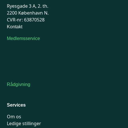
Ryesgade 3 A, 2. th.
2200 København N.
CVR-nr: 63870528
Kontakt
Medlemsservice
Man-tirsdag: kl. 9-12
Onsdag: Lukket
Tors-fredag: kl. 9-12
7741 7741
Kontakt medlemsservice
Rådgivning
For medlemmer: 7741 7777
Man-fredag 9-15
Services
Om os
Ledige stillinger