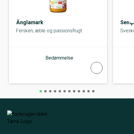
Änglamark
Semp
Fersken, æble og passionsfrugt
Svesk
Bedømmelse