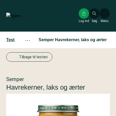
Gå
til
hovedindhold
Log ind
Søg
Menu
Test
···
Semper Havrekerner, laks og ærter
Tilbage til testen
Semper
Havrekerner, laks og ærter