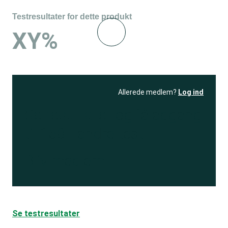
Testresultater for dette produkt
XY%
Allerede medlem?
Log ind
Se resultatet
og få adgang
til 150+ andre test
Bliv medlem
Se testresultater