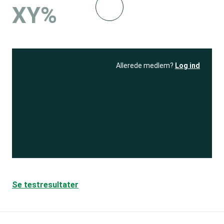
XY%
Allerede medlem?
Log ind
Se resultatet
og få adgang
til 150+ andre test
Bliv medlem
Se testresultater