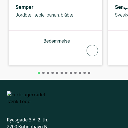
Semper
Semp
Jordbær, æble, banan, blåbær
Svesk
Bedømmelse
Ryesgade 3 A, 2. th.
2200 København N.