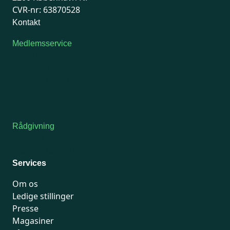
CVR-nr: 63870528
Kontakt
Medlemsservice
Man-tirsdag: kl. 9-12
Onsdag: Lukket
Tors-fredag: kl. 9-12
7741 7741
Kontakt medlemsservice
Rådgivning
For medlemmer: 7741 7777
Man-fredag 9-15
Services
Om os
Ledige stillinger
Presse
Magasiner