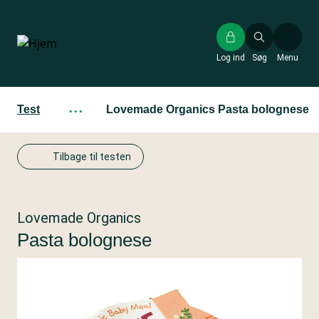
Gå
til
hovedindhold
Log ind
Søg
Menu
Test
···
Lovemade Organics Pasta bolognese
Tilbage til testen
Lovemade Organics
Pasta bolognese