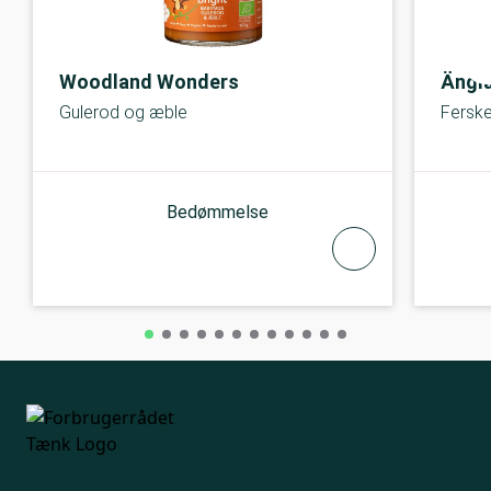
Woodland Wonders
Ängl
Gulerod og æble
Ferske
Bedømmelse