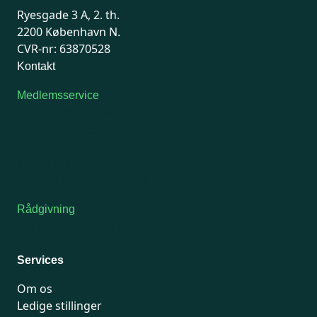
Ryesgade 3 A, 2. th.
2200 København N.
CVR-nr: 63870528
Kontakt
Medlemsservice
Man-tirsdag: kl. 9-12
Onsdag: Lukket
Tors-fredag: kl. 9-12
7741 7741
Kontakt medlemsservice
Rådgivning
For medlemmer: 7741 7777
Man-fredag 9-15
Services
Om os
Ledige stillinger