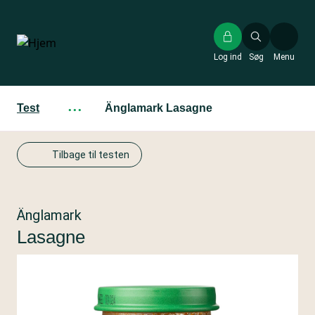
Gå
til
hovedindhold
Log ind
Søg
Menu
Test
···
Änglamark Lasagne
Tilbage til testen
Änglamark
Lasagne