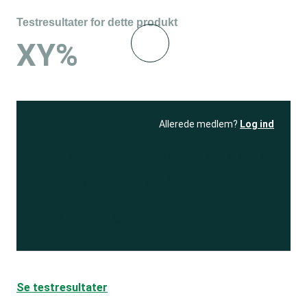
Testresultater for dette produkt
XY%
Allerede medlem?
Log ind
Se resultatet
og få adgang
til 150+ andre test
Bliv medlem
Se testresultater