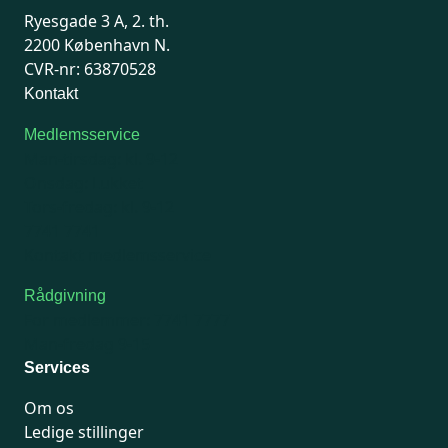
Ryesgade 3 A, 2. th.
2200 København N.
CVR-nr: 63870528
Kontakt
Medlemsservice
Man-tirsdag: kl. 9-12
Onsdag: Lukket
Tors-fredag: kl. 9-12
7741 7741
Kontakt medlemsservice
Rådgivning
For medlemmer: 7741 7777
Man-fredag 9-15
Services
Om os
Ledige stillinger