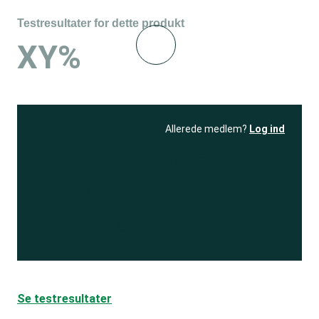
Testresultater for dette produkt
XY%
Allerede medlem?
Log ind
Se resultatet
og få adgang
til 150+ andre test
Bliv medlem
Se testresultater