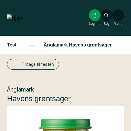
Gå
til
hovedindhold
Log ind
Søg
Menu
Test
···
Änglamark Havens grøntsager
Tilbage til testen
Änglamark
Havens grøntsager