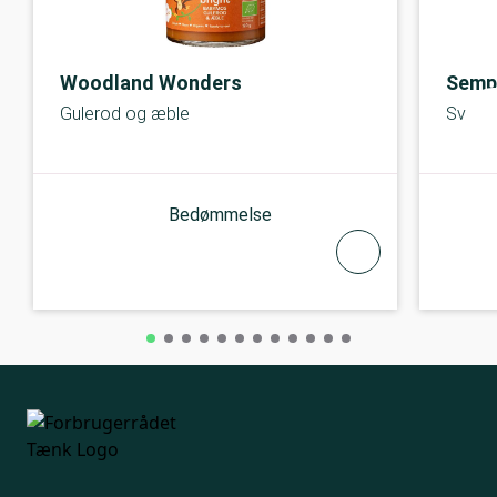
Woodland Wonders
Semp
Gulerod og æble
Svesk
Bedømmelse