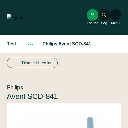
Gå
til
hovedindhold
Log ind
Søg
Menu
Test
···
Philips Avent SCD-841
Tilbage til testen
Philips
Avent SCD-841