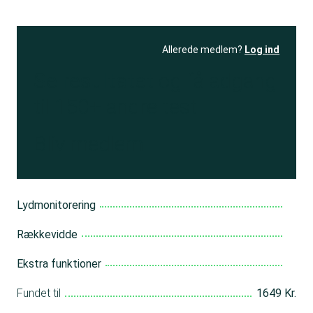
Allerede medlem?
Log ind
Se resultatet
og få adgang
til 150+ andre test
Bliv medlem
Lydmonitorering
Rækkevidde
Ekstra funktioner
Fundet til
1649 Kr.