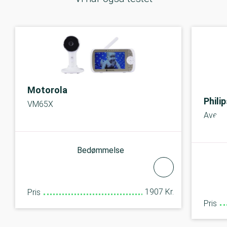
Motorola
Phili
VM65X
Avent
Bedømmelse
1907 Kr.
Pris
Pris