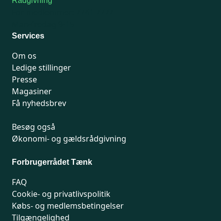
Rådgivning
For medlemmer: 7741 7777
Man-fredag 9-15
Services
Om os
Ledige stillinger
Presse
Magasiner
Få nyhedsbrev
Besøg også
Økonomi- og gældsrådgivning
Forbrugerrådet Tænk
FAQ
Cookie- og privatlivspolitik
Købs- og medlemsbetingelser
Tilgængelighed