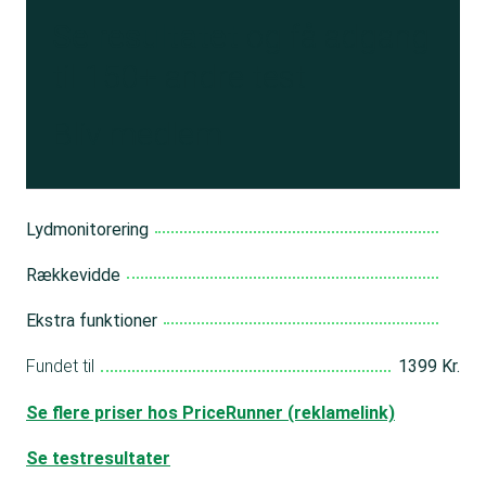
Se resultatet
og få adgang
til 150+ andre test
Bliv medlem
Lydmonitorering
Rækkevidde
Ekstra funktioner
Fundet til
1399 Kr.
Se flere priser hos PriceRunner (reklamelink)
Se testresultater