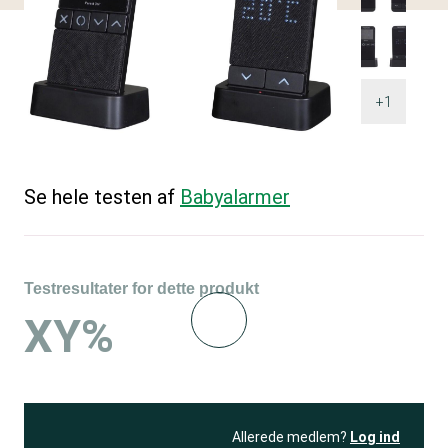
+1
Se hele testen af
Babyalarmer
Testresultater for dette produkt
XY%
Allerede medlem?
Log ind