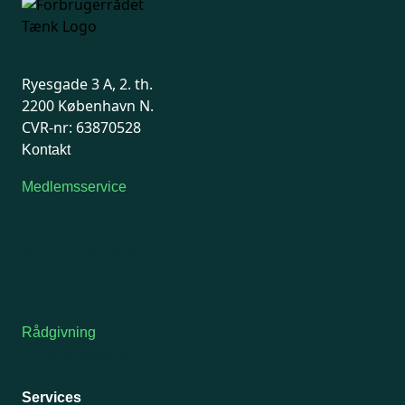
Ryesgade 3 A, 2. th.
2200 København N.
CVR-nr: 63870528
Kontakt
Medlemsservice
Man-tirsdag: kl. 9-12
Onsdag: Lukket
Tors-fredag: kl. 9-12
7741 7741
Kontakt medlemsservice
Rådgivning
For medlemmer: 7741 7777
Man-fredag 9-15
Services