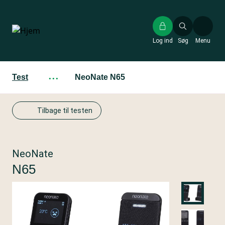
Gå
til
hovedindhold
Log ind
Søg
Menu
Test
···
NeoNate N65
Tilbage til testen
NeoNate
N65