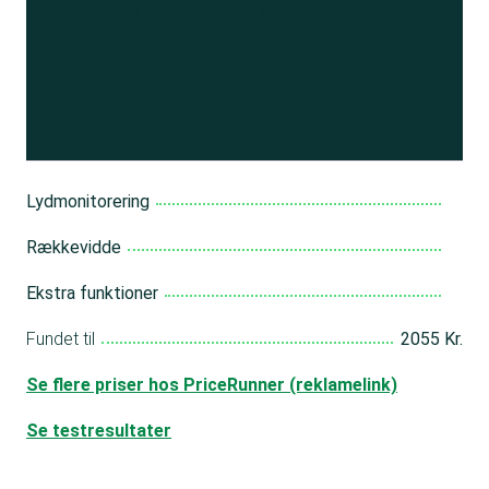
Se resultatet
og få adgang
til 150+ andre test
Bliv medlem
Lydmonitorering
Rækkevidde
Ekstra funktioner
Fundet til
2055 Kr.
Se flere priser hos PriceRunner (reklamelink)
Se testresultater