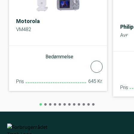
Motorola
Phili
VM482
Avent
Bedømmelse
645 Kr.
Pris
Pris