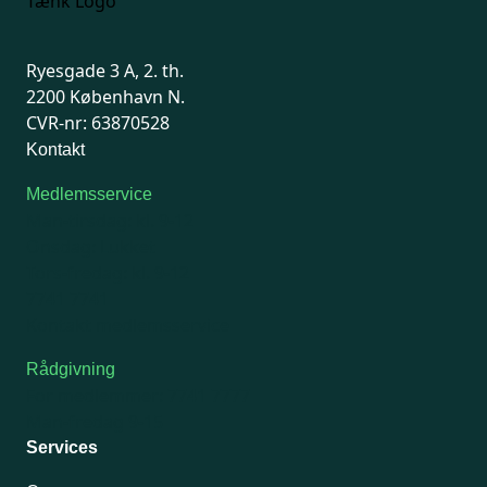
Ryesgade 3 A, 2. th.
2200 København N.
CVR-nr: 63870528
Kontakt
Medlemsservice
Man-tirsdag: kl. 9-12
Onsdag: Lukket
Tors-fredag: kl. 9-12
7741 7741
Kontakt medlemsservice
Rådgivning
For medlemmer: 7741 7777
Man-fredag 9-15
Services