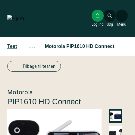
Gå
til
hovedindhold
Log ind
Søg
Menu
Test
···
Motorola PIP1610 HD Connect
Tilbage til testen
Motorola
PIP1610 HD Connect