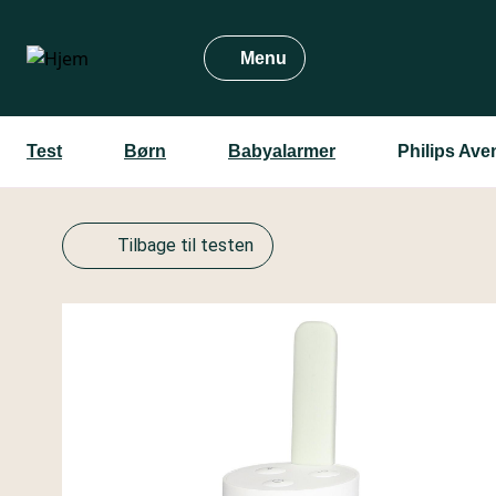
Gå
til
Menu
hovedindhold
Test
Børn
Babyalarmer
Philips Av
Tilbage til testen