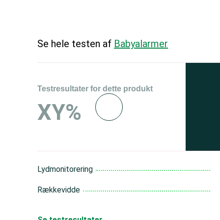
Se hele testen af
Babyalarmer
Testresultater for dette produkt
Se 
XY%
og 
150
Lydmonitorering
Rækkevidde
Se testresultater