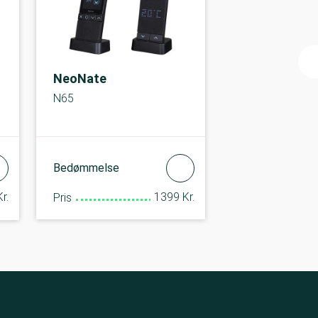
NeoNate
N65
Bedømmelse
1399 Kr.
r.
Pris