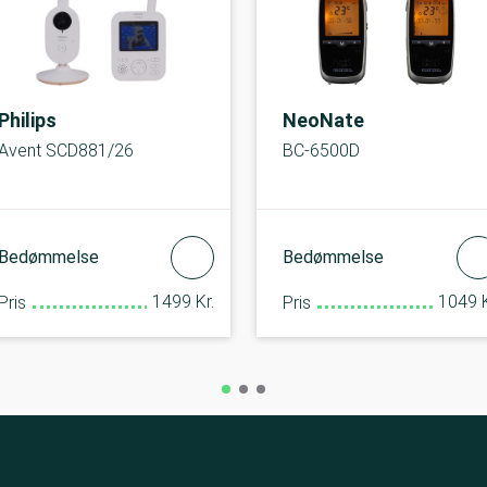
Philips
NeoNate
Avent SCD881/26
BC-6500D
Bedømmelse
Bedømmelse
1499 Kr.
1049 K
Pris
Pris