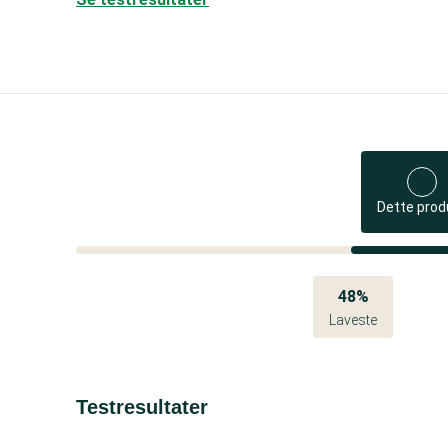
Dette prod
48%
Laveste
Testresultater