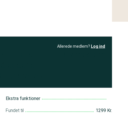
Allerede medlem?
Log ind
resultatet
Bliv medlem
få adgang til
+ andre test
Ekstra funktioner
Fundet til
1299 Kr.