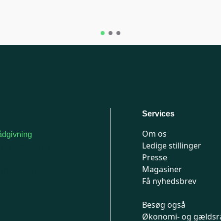
Services
Om os
dgivning
Ledige stillinger
or medlemmer: 7741
Presse
777
Magasiner
n-fredag 9-15
Få nyhedsbrev
Besøg også
Økonomi- og gældsr