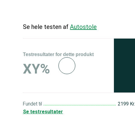
Se hele testen af
Autostole
Testresultater for dette produkt
Se 
XY%
og 
150
Fundet til
2199 Kr
Se testresultater