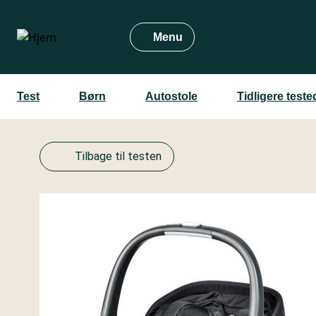
Gå
til
Menu
hovedindhold
Test
Børn
Autostole
Tidligere test
Tilbage til testen