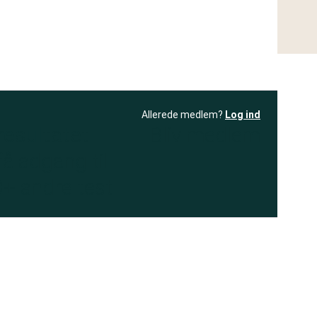
Allerede medlem?
Log ind
resultatet
Bliv medlem
få adgang til
+ andre test
.