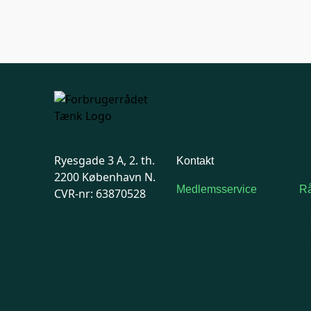
Ryesgade 3 A, 2. th.
Kontakt
2200 København N.
Medlemsservice
Rå
CVR-nr: 63870528
Man-tirsdag: kl. 9-12
F
Onsdag: Lukket
7
Tors-fredag: kl. 9-12
Ma
7741 7741
Kontakt
medlemsservice