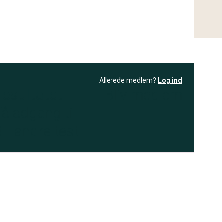
Allerede medlem?
Log ind
resultatet
Bliv medlem
få adgang til
+ andre test
.