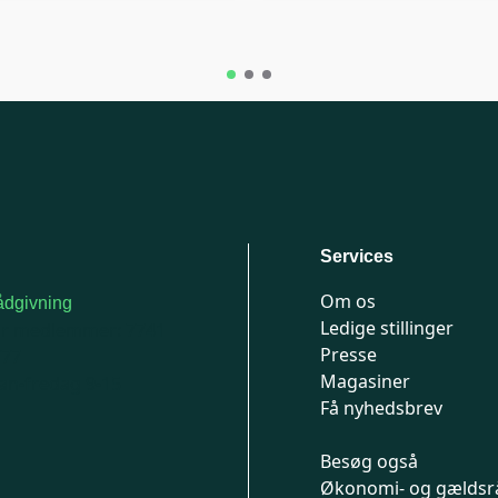
Services
Om os
dgivning
Ledige stillinger
or medlemmer: 7741
Presse
777
Magasiner
n-fredag 9-15
Få nyhedsbrev
Besøg også
Økonomi- og gældsr