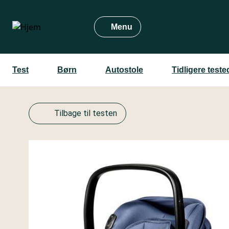
Gå
til
Menu
hovedindhold
Test
Børn
Autostole
Tidligere test
Tilbage til testen