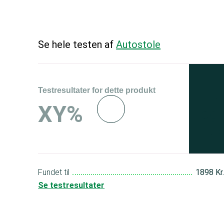
Se hele testen af
Autostole
Testresultater for dette produkt
Se 
XY%
og 
150
Fundet til
1898 Kr
Se testresultater