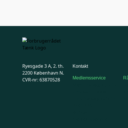
Ryesgade 3 A, 2. th.
Kontakt
2200 København N.
Medlemsservice
Rå
CVR-nr: 63870528
Man-tirsdag: kl. 9-12
F
Onsdag: Lukket
7
Tors-fredag: kl. 9-12
Ma
7741 7741
Kontakt
medlemsservice