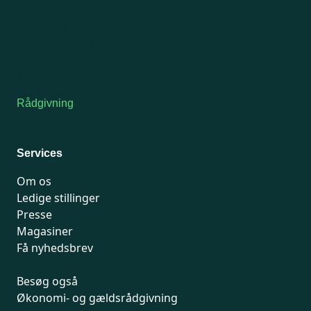
Man-tirsdag: kl. 9-12
Onsdag: Lukket
Tors-fredag: kl. 9-12
7741 7741
Kontakt medlemsservice
Rådgivning
For medlemmer: 7741 7777
Man-fredag 9-15
Services
Om os
Ledige stillinger
Presse
Magasiner
Få nyhedsbrev
Besøg også
Økonomi- og gældsrådgivning