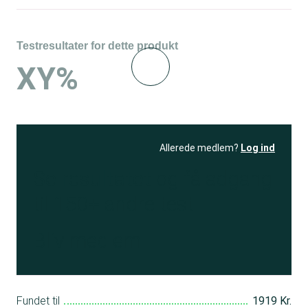
Testresultater for dette produkt
XY%
Allerede medlem?
Log ind
Se resultatet
og få adgang
til 150+ andre test
Bliv medlem
Fundet til
1919 Kr.