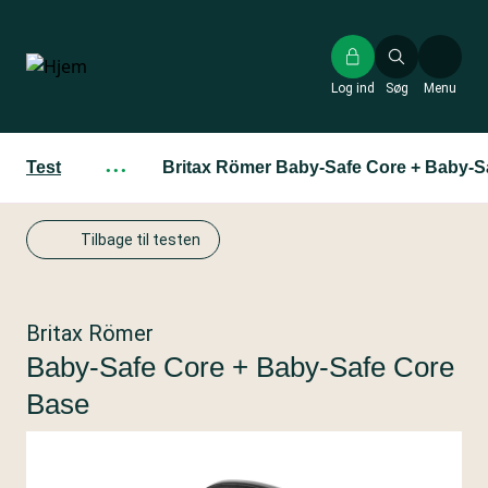
Gå
til
hovedindhold
Log ind
Søg
Menu
Test
···
Britax Römer Baby-Safe Core + Baby-S
Tilbage til testen
Britax Römer
Baby-Safe Core + Baby-Safe Core
Base