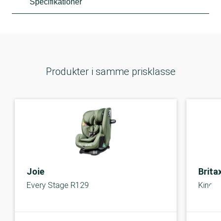
Specifikationer
Produkter i samme prisklasse
Joie
Brita
Every Stage R129
King P