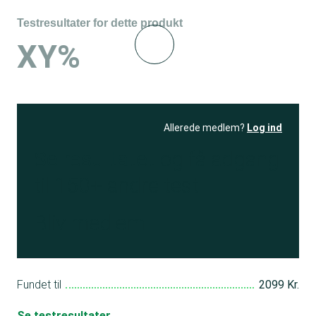
Testresultater for dette produkt
XY%
Allerede medlem?
Log ind
Se resultatet
og få adgang
til 150+ andre test
Bliv medlem
Fundet til
2099 Kr.
Se testresultater