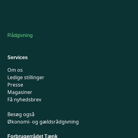
Onsdag: Lukket
Tors-fredag: kl. 9-12
7741 7741
Kontakt medlemsservice
Rådgivning
For medlemmer: 7741 7777
Man-fredag 9-15
Services
Om os
Ledige stillinger
Presse
Magasiner
Få nyhedsbrev
Besøg også
Økonomi- og gældsrådgivning
Forbrugerrådet Tænk