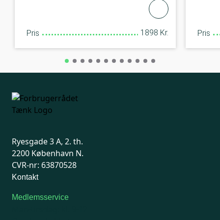
1898 Kr.
Pris
Pris
Ryesgade 3 A, 2. th.
2200 København N.
CVR-nr: 63870528
Kontakt
Medlemsservice
Man-tirsdag: kl. 9-12