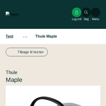
Gå
til
hovedindhold
Log ind
Søg
Menu
Test
···
Thule Maple
Tilbage til testen
Thule
Maple