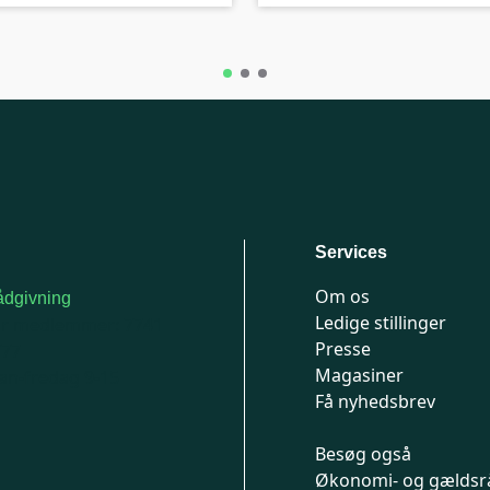
Services
Om os
dgivning
Ledige stillinger
or medlemmer: 7741
Presse
777
Magasiner
n-fredag 9-15
Få nyhedsbrev
Besøg også
Økonomi- og gældsr