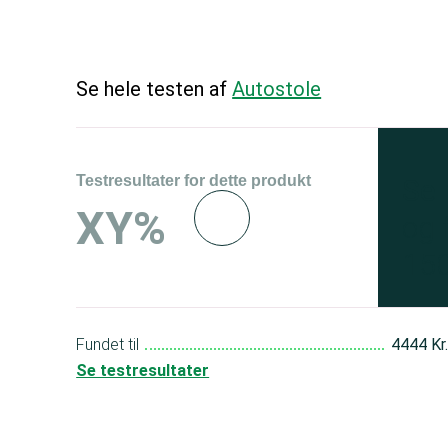
Se hele testen af
Autostole
Testresultater for dette produkt
Se 
XY%
og 
150
Fundet til
4444 Kr
Se testresultater