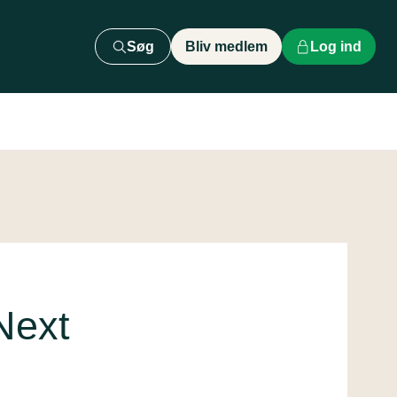
Søg
Bliv medlem
Log ind
Next