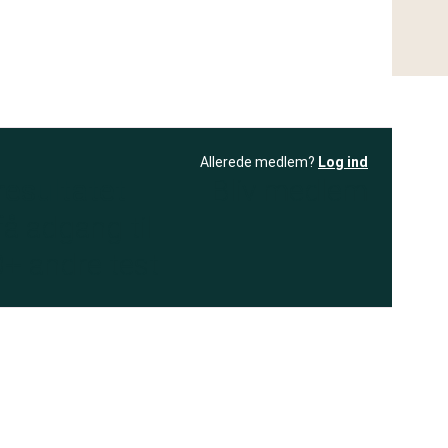
Allerede medlem?
Log ind
resultatet
Bliv medlem
få adgang til
+ andre test
.