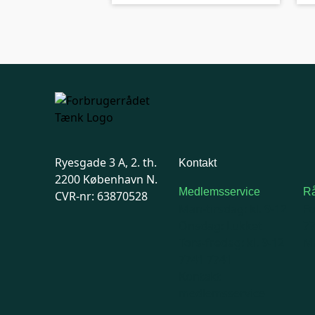
Ryesgade 3 A, 2. th.
Kontakt
2200 København N.
Medlemsservice
Rå
CVR-nr: 63870528
Man-tirsdag: kl. 9-12
F
Onsdag: Lukket
7
Tors-fredag: kl. 9-12
Ma
7741 7741
Kontakt
medlemsservice