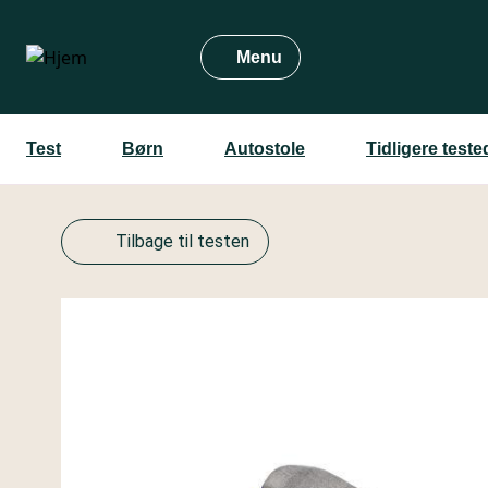
Gå
til
Menu
hovedindhold
Test
Børn
Autostole
Tidligere test
Tilbage til testen