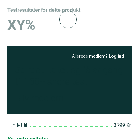
Testresultater for dette produkt
XY%
Allerede medlem?
Log ind
Se resultatet
og få adgang
til 150+ andre test
Bliv medlem
Fundet til
3799 Kr.
Se testresultater