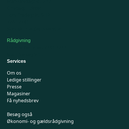
Man-tirsdag: kl. 9-12
Onsdag: Lukket
Tors-fredag: kl. 9-12
7741 7741
Kontakt medlemsservice
Rådgivning
For medlemmer: 7741 7777
Man-fredag 9-15
Services
Om os
Ledige stillinger
Presse
Magasiner
Få nyhedsbrev
Besøg også
Økonomi- og gældsrådgivning