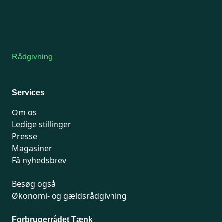
Onsdag: Lukket
Tors-fredag: kl. 9-12
7741 7741
Kontakt medlemsservice
Rådgivning
For medlemmer: 7741 7777
Man-fredag 9-15
Services
Om os
Ledige stillinger
Presse
Magasiner
Få nyhedsbrev
Besøg også
Økonomi- og gældsrådgivning
Forbrugerrådet Tænk