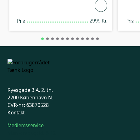
2999 Kr.
Pris
Pris
Ryesgade 3 A, 2. th.
2200 København N.
CVR-nr: 63870528
Kontakt
Medlemsservice
Man-tirsdag: kl. 9-12