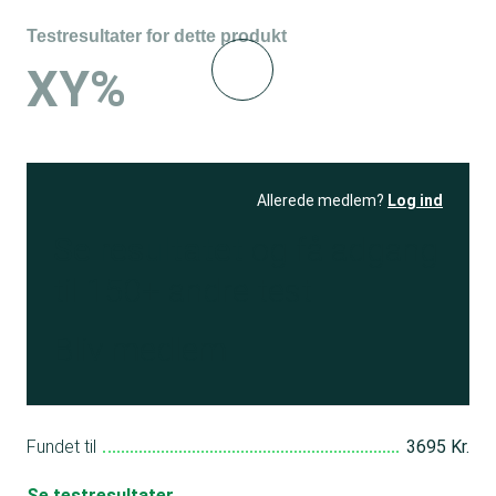
Testresultater for dette produkt
XY%
Allerede medlem?
Log ind
Se resultatet
og få adgang
til 150+ andre test
Bliv medlem
Fundet til
3695 Kr.
Se testresultater