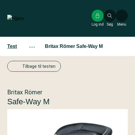
Gå
til
hovedindhold
Log ind
Søg
Menu
Test
···
Britax Römer Safe-Way M
Tilbage til testen
Britax Römer
Safe-Way M