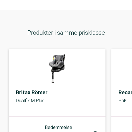
Produkter i samme prisklasse
Britax Römer
Reca
Dualfix M Plus
Salia 
Bedømmelse