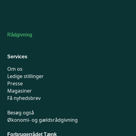
Onsdag: Lukket
Tors-fredag: kl. 9-12
7741 7741
Kontakt medlemsservice
Rådgivning
For medlemmer: 7741 7777
Man-fredag 9-15
Services
Om os
Ledige stillinger
Presse
Magasiner
Få nyhedsbrev
Besøg også
Økonomi- og gældsrådgivning
Forbrugerrådet Tænk