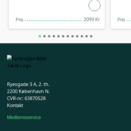
2099 Kr.
Pris
Pris
Ryesgade 3 A, 2. th.
2200 København N.
CVR-nr: 63870528
Kontakt
Medlemsservice
Man-tirsdag: kl. 9-12