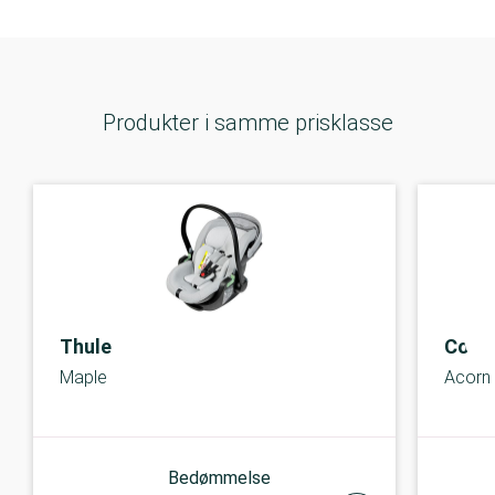
Produkter i samme prisklasse
Thule
Cosa
Maple
Acorn 
Bedømmelse