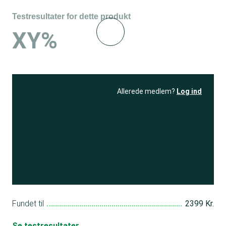
Testresultater for dette produkt
XY%
Allerede medlem?
Log ind
Se resultatet
og få adgang
til 150+ andre test
Bliv medlem
Fundet til
2399 Kr.
Se testresultater