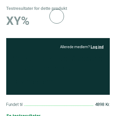
Testresultater for dette produkt
XY%
Allerede medlem?
Log ind
Se resultatet
og få adgang
til 150+ andre test
Bliv medlem
Fundet til
4898 Kr.
Se testresultater