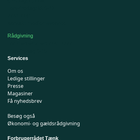
Onsdag: Lukket
Tors-fredag: kl. 9-12
7741 7741
Kontakt medlemsservice
Rådgivning
For medlemmer: 7741 7777
Man-fredag 9-15
Services
Om os
Ledige stillinger
Presse
Magasiner
Få nyhedsbrev
Besøg også
Økonomi- og gældsrådgivning
Forbrugerrådet Tænk