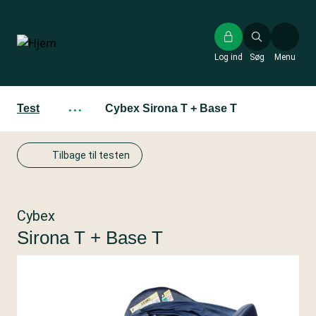
Gå
til
hovedindhold
Log ind
Søg
Menu
Test
···
Cybex Sirona T + Base T
Tilbage til testen
Cybex
Sirona T + Base T