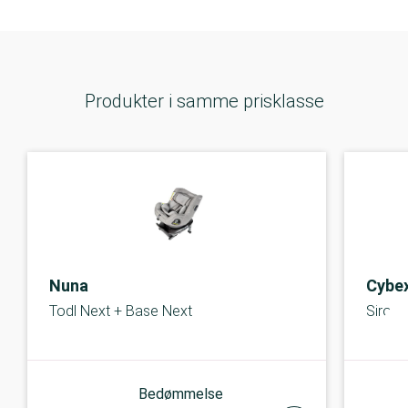
Produkter i samme prisklasse
Nuna
Cybe
Todl Next + Base Next
Sirona
Bedømmelse