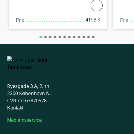
4198 Kr.
Pris
Pris
Ryesgade 3 A, 2. th.
2200 København N.
CVR-nr: 63870528
Kontakt
Medlemsservice
Man-tirsdag: kl. 9-12