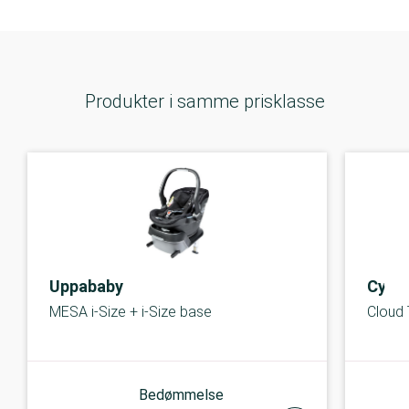
Produkter i samme prisklasse
Uppababy
Cybe
MESA i-Size + i-Size base
Cloud 
Bedømmelse