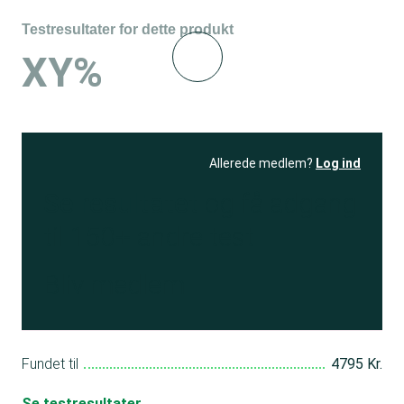
Testresultater for dette produkt
XY%
Allerede medlem?
Log ind
Se resultatet
og få adgang
til 150+ andre test
Bliv medlem
Fundet til
4795 Kr.
Se testresultater