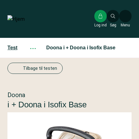
Gå
til
hovedindhold
Log ind
Søg
Menu
Test
···
Doona i + Doona i Isofix Base
Tilbage til testen
Doona
i + Doona i Isofix Base