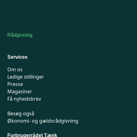
Onsdag: Lukket
Tors-fredag: kl. 9-12
7741 7741
Kontakt medlemsservice
Rådgivning
For medlemmer: 7741 7777
Man-fredag 9-15
Services
Om os
Ledige stillinger
Presse
Magasiner
Få nyhedsbrev
Besøg også
Økonomi- og gældsrådgivning
Forbrugerrådet Tænk