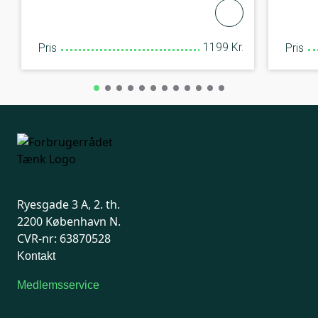
1199 Kr.
Pris
Pris
Ryesgade 3 A, 2. th.
2200 København N.
CVR-nr: 63870528
Kontakt
Medlemsservice
Man-tirsdag: kl. 9-12