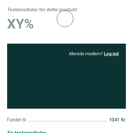
Testresultater for dette produkt
XY%
Allerede medlem?
Log ind
Se resultatet
og få adgang
til 150+ andre test
Bliv medlem
Fundet til
1041 Kr.
Se testresultater