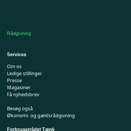
Onsdag: Lukket
Tors-fredag: kl. 9-12
7741 7741
Kontakt medlemsservice
Rådgivning
For medlemmer: 7741 7777
Man-fredag 9-15
Services
Om os
Ledige stillinger
Presse
Magasiner
Få nyhedsbrev
Besøg også
Økonomi- og gældsrådgivning
Forbrugerrådet Tænk