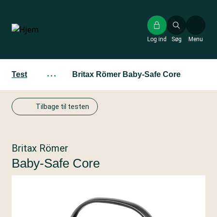
Gå
til
hovedindhold
Log ind
Søg
Menu
Test
···
Britax Römer Baby-Safe Core
Tilbage til testen
Britax Römer
Baby-Safe Core