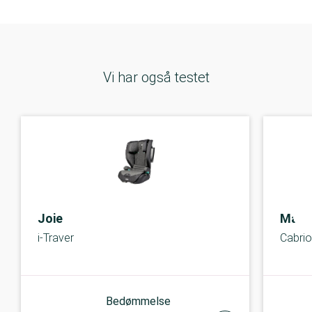
Vi har også testet
Joie
Maxi
i-Traver
Cabrio
Bedømmelse