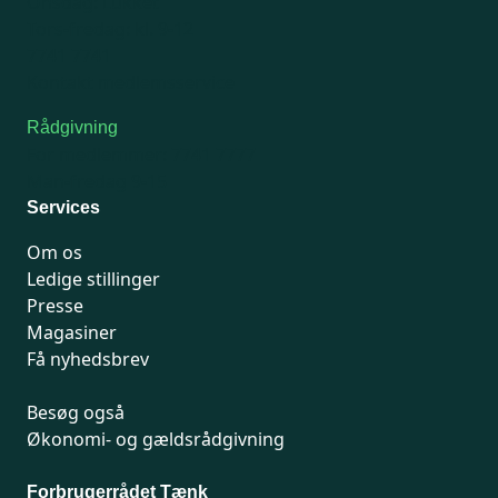
Onsdag: Lukket
Tors-fredag: kl. 9-12
7741 7741
Kontakt medlemsservice
Rådgivning
For medlemmer: 7741 7777
Man-fredag 9-15
Services
Om os
Ledige stillinger
Presse
Magasiner
Få nyhedsbrev
Besøg også
Økonomi- og gældsrådgivning
Forbrugerrådet Tænk