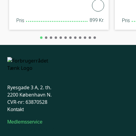
899 Kr.
Pris
Pris
Ryesgade 3 A, 2. th.
2200 København N.
CVR-nr: 63870528
Kontakt
Medlemsservice
Man-tirsdag: kl. 9-12