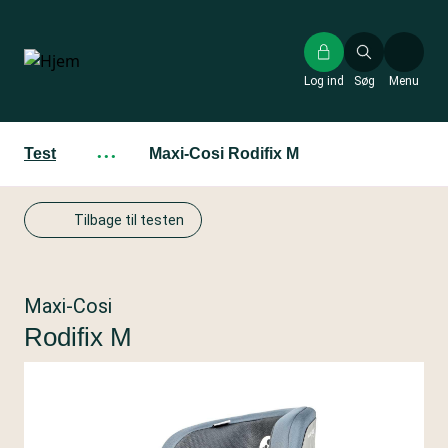
Gå
til
hovedindhold
Log ind
Søg
Menu
Test
···
Maxi-Cosi Rodifix M
Tilbage til testen
Maxi-Cosi
Rodifix M