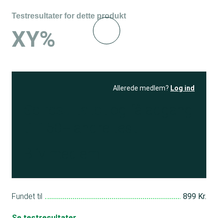
Testresultater for dette produkt
XY%
Allerede medlem?
Log ind
Se resultatet
og få adgang
til 150+ andre test
Bliv medlem
Fundet til
899 Kr.
Se testresultater