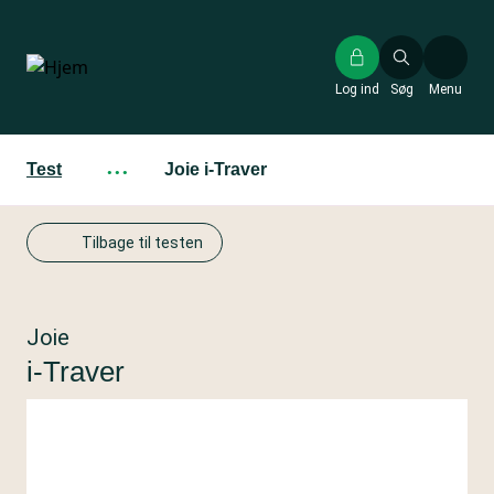
Gå
til
hovedindhold
Log ind
Søg
Menu
Test
···
Joie i-Traver
Tilbage til testen
Joie
i-Traver