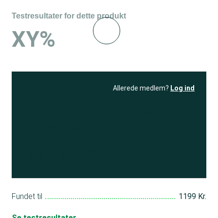
Testresultater for dette produkt
XY%
Allerede medlem?
Log ind
Se resultatet
og få adgang
til 150+ andre test
Bliv medlem
Fundet til
1199 Kr.
Se testresultater