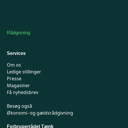
Onsdag: Lukket
Tors-fredag: kl. 9-12
7741 7741
Kontakt medlemsservice
Rådgivning
For medlemmer: 7741 7777
Man-fredag 9-15
Services
Om os
Ledige stillinger
Presse
Magasiner
Få nyhedsbrev
Besøg også
Økonomi- og gældsrådgivning
Forbrugerrådet Tænk