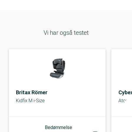
Vi har også testet
Britax Römer
Cybe
Kidfix M i-Size
Aton B
Bedømmelse