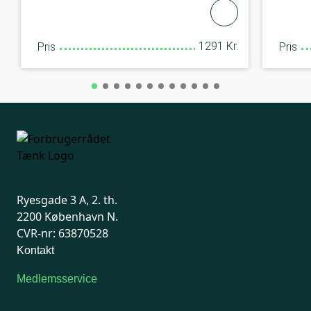
1291 Kr.
Pris
Pris
Ryesgade 3 A, 2. th.
2200 København N.
CVR-nr: 63870528
Kontakt
Medlemsservice
Man-tirsdag: kl. 9-12