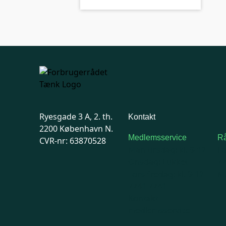
Ryesgade 3 A, 2. th.
Kontakt
2200 København N.
Medlemsservice
Rå
CVR-nr: 63870528
Man-tirsdag: kl. 9-12
F
Onsdag: Lukket
7
Tors-fredag: kl. 9-12
Ma
7741 7741
Kontakt
medlemsservice