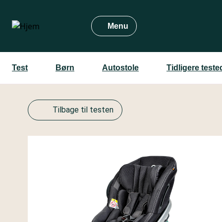
Gå
til
Menu
hovedindhold
Test
Børn
Autostole
Tidligere test
Tilbage til testen