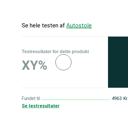
Se hele testen af
Autostole
Testresultater for dette produkt
Se 
XY%
og 
150
Fundet til
4963 Kr
Se testresultater