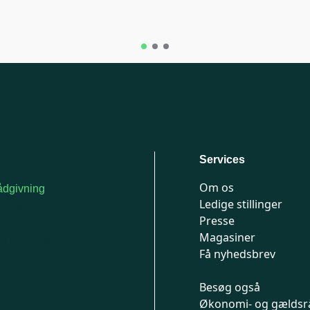
Services
Om os
dgivning
Ledige stillinger
or medlemmer: 7741
Presse
777
Magasiner
n-fredag 9-15
Få nyhedsbrev
Besøg også
Økonomi- og gældsr