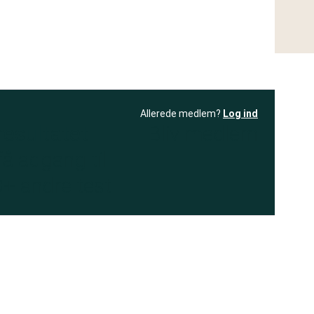
Allerede medlem?
Log ind
resultatet
Bliv medlem
få adgang til
+ andre test
.