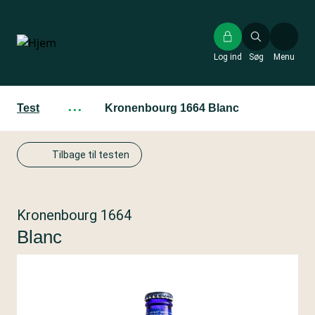
Gå
til
hovedindhold
Log ind
Søg
Menu
Test
···
Kronenbourg 1664 Blanc
Tilbage til testen
Kronenbourg 1664
Blanc