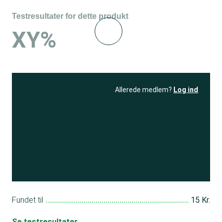
Testresultater for dette produkt
XY%
Allerede medlem?
Log ind
Se resultatet
og få adgang
til 150+ andre test
Bliv medlem
Fundet til
15 Kr.
Se testresultater