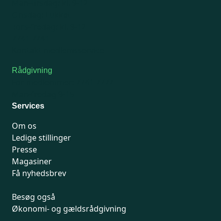
Man-tirsdag: kl. 9-12
Onsdag: Lukket
Tors-fredag: kl. 9-12
7741 7741
Kontakt medlemsservice
Rådgivning
For medlemmer: 7741 7777
Man-fredag 9-15
Services
Om os
Ledige stillinger
Presse
Magasiner
Få nyhedsbrev
Besøg også
Økonomi- og gældsrådgivning