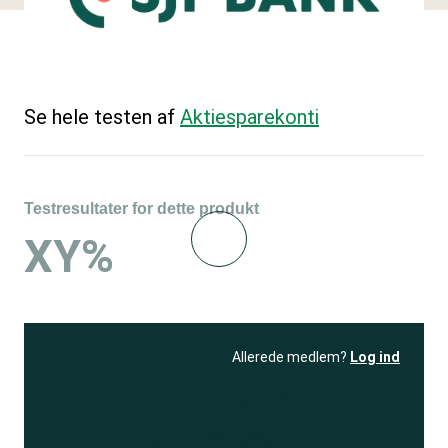
Se hele testen af
Aktiesparekonti
Testresultater for dette produkt
XY%
Allerede medlem?
Log ind
Se resultatet
og få adgang
til 150+ andre test