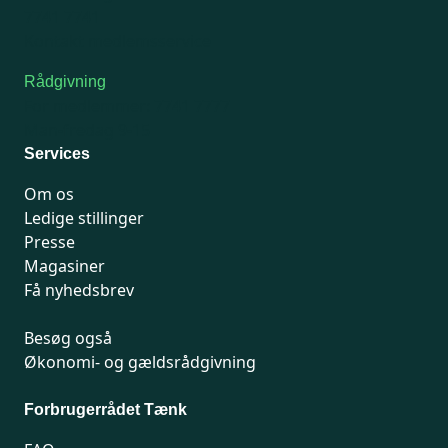
7741 7741
Kontakt medlemsservice
Rådgivning
For medlemmer: 7741 7777
Man-fredag 9-15
Services
Om os
Ledige stillinger
Presse
Magasiner
Få nyhedsbrev
Besøg også
Økonomi- og gældsrådgivning
Forbrugerrådet Tænk