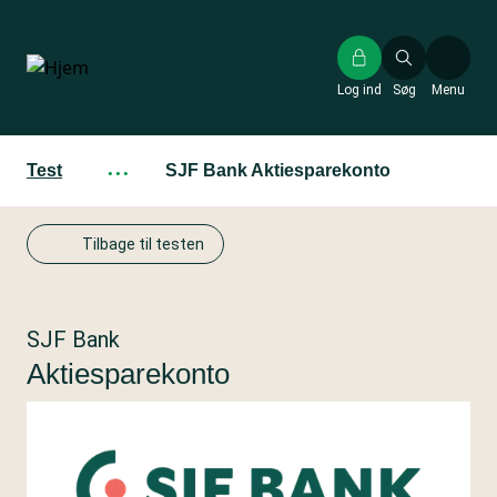
Gå
til
hovedindhold
Log ind
Søg
Menu
Test
···
SJF Bank Aktiesparekonto
Tilbage til testen
SJF Bank
Aktiesparekonto