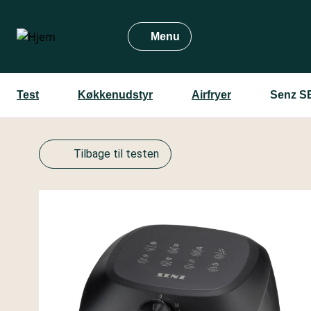
Gå
til
Menu
hovedindhold
Test
Køkkenudstyr
Airfryer
Senz S
Tilbage til testen