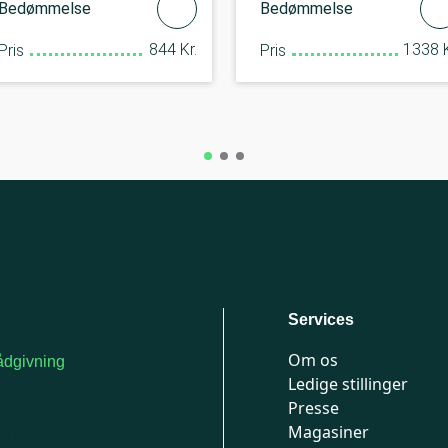
Bedømmelse
Bedømmelse
844 Kr.
1338 K
Pris
Pris
Services
Om os
dgivning
Ledige stillinger
or medlemmer: 7741
Presse
777
Magasiner
n-fredag 9-15