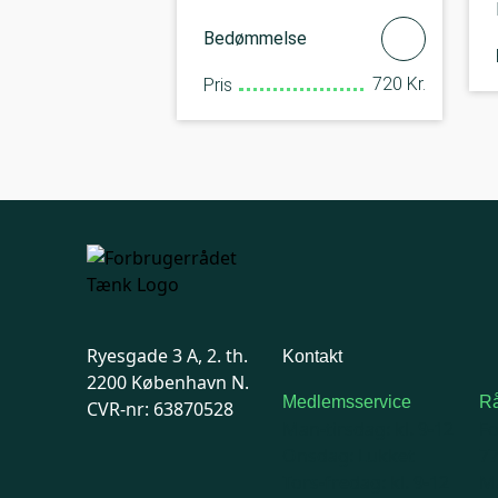
Bedømmelse
720 Kr.
Pris
Ryesgade 3 A, 2. th.
Kontakt
2200 København N.
Medlemsservice
Rå
CVR-nr: 63870528
Man-tirsdag: kl. 9-12
F
Onsdag: Lukket
7
Tors-fredag: kl. 9-12
Ma