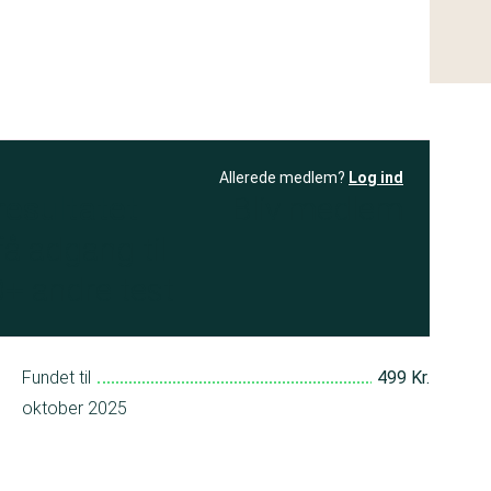
Allerede medlem?
Log ind
resultatet
Bliv medlem
få adgang til
+ andre test
Fundet til
499 Kr.
oktober 2025