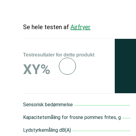
Se hele testen af
Airfryer
Testresultater for dette produkt
Se 
XY%
og 
150
Sensorisk bedømmelse
Kapacitetsmåling for frosne pommes frites, g
Lydstyrkemåling dB(A)